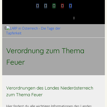
S
u
c
h
e
n
Verordnung zum Thema
n
a
c
Feuer
h
:
Verordnungen des Landes Niederösterreich
zum Thema Feuer
Hier findest du alle wichtigen Informationen des Landes